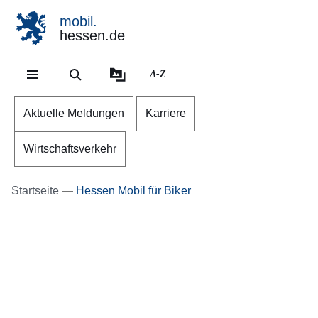
mobil.
hessen.de
Direkt zum Kopf der Se
Direkt zum Inhalt
Direkt zum Fuß der Sei
A-Z
Aktuelle Meldungen
Karriere
Wirtschaftsverkehr
Startseite
Hessen Mobil für Biker