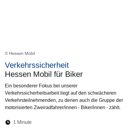
© Hessen Mobil
Verkehrssicherheit
Hessen Mobil für Biker
Ein besonderer Fokus bei unserer
Verkehrssicherheitsarbeit liegt auf den schwächeren
Verkehrsteilnehmenden, zu denen auch die Gruppe der
motorisierten Zweiradfahrer/innen - Biker/innen - zählt.
Lesedauer:
1 Minute
Öffnet sich in einem neuen Fenster
Öffnet sich in einem neuen Fenster
Öffnet sich in einem neuen Fenster
Öffnet sich in einem neuen Fen
Öffnet sich in einem neuen