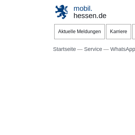
mobil.
hessen.de
Direkt zum Kopf der S
Direkt zum Inhalt
Direkt zum Fuß der Se
Aktuelle Meldungen
Karriere
Startseite
Service
WhatsAp