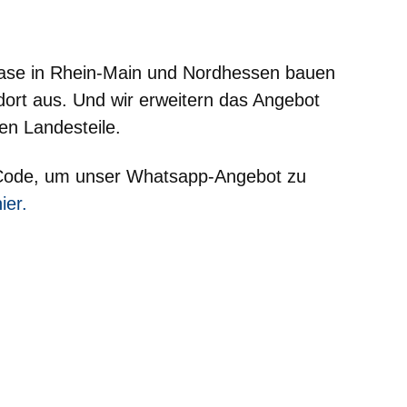
m neuen Fenster
einem neuen Fenster
h in einem neuen Fenster
 sich in einem neuen Fenster
ffnet sich in einem neuen Fenster
phase in Rhein-Main und Nordhessen bauen
dort aus. Und wir erweitern das Angebot
en Landesteile.
-Code, um unser Whatsapp-Angebot zu
em neuen Fenster
ier.