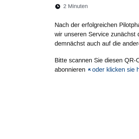
Lesedauer:
2 Minuten
Öffnet sich in eine
Öffnet sich in 
Öffnet sic
Öffnet
Ö
Nach der erfolgreichen Pilot
wir unseren Service zunächst 
demnächst auch auf die ander
Bitte scannen Sie diesen QR
abonnieren
Öffnet sich in ein
oder klicken sie h