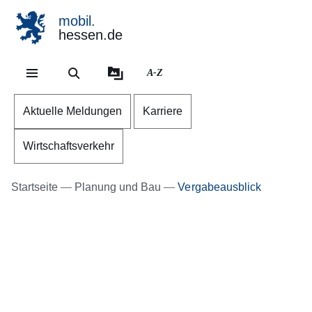
mobil.
hessen.de
Direkt zum Kopf der Se
Direkt zum Inhalt
Direkt zum Fuß der Sei
A-Z
Aktuelle Meldungen
Karriere
Wirtschaftsverkehr
Startseite
Planung und Bau
Vergabeausblick