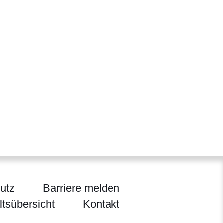
ter
euen Fenster
n einem neuen Fenster
utz
Barriere melden
ltsübersicht
Kontakt