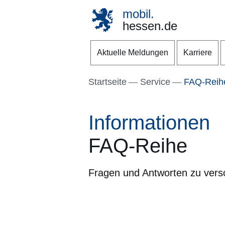
mobil.
hessen.de
Direkt zum Kopf der S
Direkt zum Inhalt
Direkt zum Fuß der Se
Aktuelle Meldungen
Karriere
Startseite
Service
FAQ-Reih
Informationen
FAQ-Reihe
Fragen und Antworten zu ver
Öffnet sich in einem neuen Fenster
Öffnet sich in einem neuen Fenst
Öffnet sich in einem neuen 
Öffnet sich in einem n