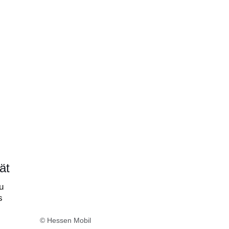
ät
u
s
© Hessen Mobil