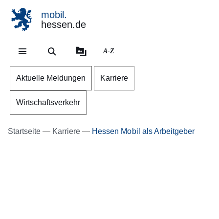
mobil.
hessen.de
Direkt zum Kopf der Se
Direkt zum Inhalt
Direkt zum Fuß der Sei
A-Z
Aktuelle Meldungen
Karriere
Wirtschaftsverkehr
Startseite
Karriere
Hessen Mobil als Arbeitgeber