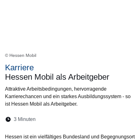
© Hessen Mobil
Karriere
Hessen Mobil als Arbeitgeber
Attraktive Arbeitsbedingungen, hervorragende
Karrierechancen und ein starkes Ausbildungssystem - so
ist Hessen Mobil als Arbeitgeber.
Lesedauer:
3 Minuten
Öffnet sich in einem neuen Fenster
Öffnet sich in einem neuen Fenster
Öffnet sich in einem neuen Fenste
Öffnet sich in einem neuen Fe
Öffnet sich in einem neu
Hessen ist ein vielfältiges Bundesland und Begegnungsort