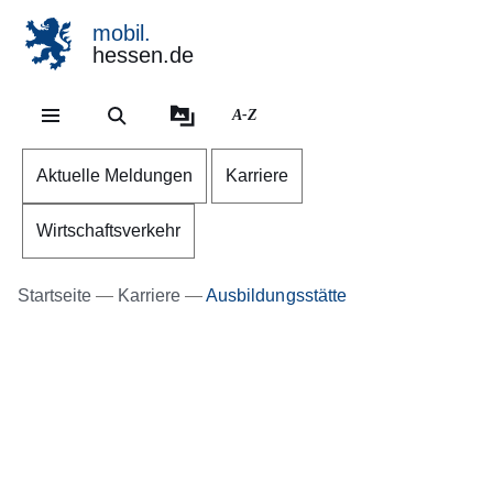
mobil.
hessen.de
Direkt zum Kopf der Se
Direkt zum Inhalt
Direkt zum Fuß der Sei
A-Z
Aktuelle Meldungen
Karriere
Wirtschaftsverkehr
Startseite
Karriere
Ausbildungsstätte