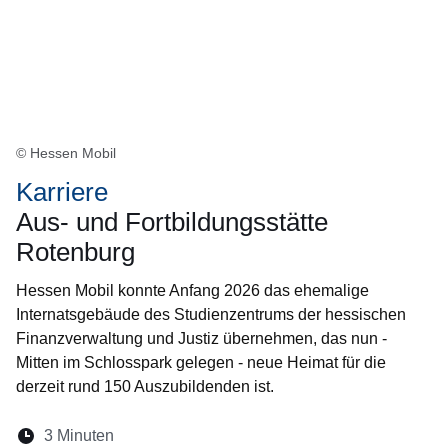
© Hessen Mobil
Karriere
Aus- und Fortbildungsstätte
Rotenburg
Hessen Mobil konnte Anfang 2026 das ehemalige
Internatsgebäude des Studienzentrums der hessischen
Finanzverwaltung und Justiz übernehmen, das nun -
Mitten im Schlosspark gelegen - neue Heimat für die
derzeit rund 150 Auszubildenden ist.
Lesedauer:
3 Minuten
Öffnet sich in einem neuen Fenster
Öffnet sich in einem neuen Fenster
Öffnet sich in einem neuen Fenste
Öffnet sich in einem neuen Fe
Öffnet sich in einem neu