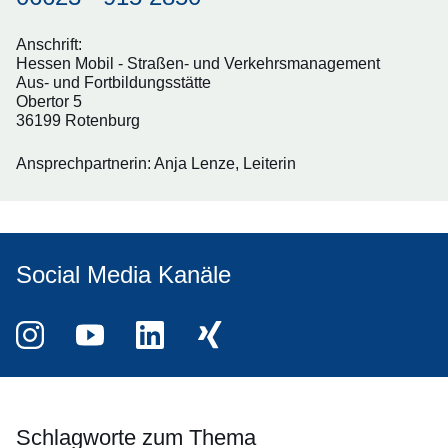
Anschrift:
Hessen Mobil - Straßen- und Verkehrsmanagement
Aus- und Fortbildungsstätte
Obertor 5
36199 Rotenburg
Ansprechpartnerin: Anja Lenze, Leiterin
Social Media Kanäle
Instagram
Öffnet sich in einem neuen Fenster
YouTube
Öffnet sich in einem neuen Fenster
LinkedIn
Öffnet sich in einem neuen Fenster
XING
Öffnet sich in einem neuen Fenster
Schlagworte zum Thema