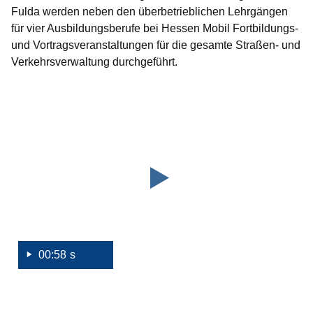
Fulda werden neben den überbetrieblichen Lehrgängen
für vier Ausbildungsberufe bei Hessen Mobil Fortbildungs-
und Vortragsveranstaltungen für die gesamte Straßen- und
Verkehrsverwaltung durchgeführt.
Youtube
:Dauer:
Video:
58
Sekunden
Aus-
und
Fortbildungsstätte
von
Hessen
Mobil
zieht
00:58 s
in
ein
neues