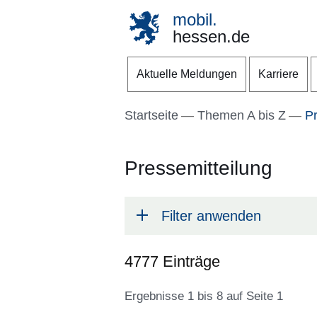
mobil.
hessen.de
Direkt zum Kopf der S
Direkt zum Inhalt
Direkt zum Fuß der Se
Aktuelle Meldungen
Karriere
Startseite
Themen A bis Z
Pr
Pressemitteilung
Filter anwenden
4777 Einträge
Ergebnisse 1 bis 8 auf Seite 1