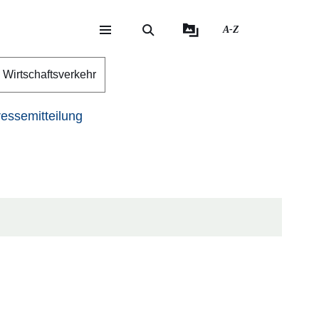
A-Z
eite
ite
Wirtschaftsverkehr
essemitteilung