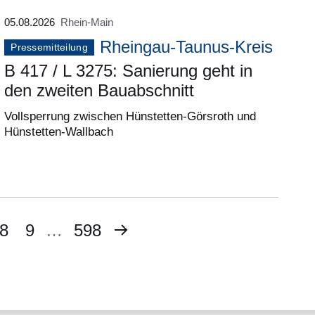
05.08.2026
Rhein-Main
Rheingau-Taunus-Kreis
Pressemitteilung
B 417 / L 3275: Sanierung geht in
den zweiten Bauabschnitt
Vollsperrung zwischen Hünstetten-Görsroth und
Hünstetten-Wallbach
Nächste
te
Seite
8
Seite
9
…
Letzte
598
Seite
Seite