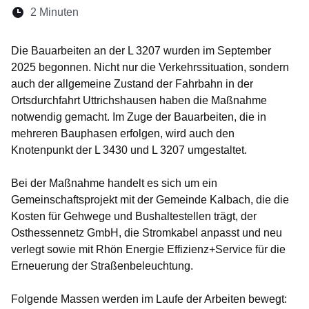
Lesedauer:
2 Minuten
Öffnet sich in einem neuen Fenster
Öffnet sich in einem neuen Fenster
Öffnet sich in einem neuen Fenste
Öffnet sich in einem neuen Fe
Öffnet sich in einem neu
Die Bauarbeiten an der L 3207 wurden im September
2025 begonnen. Nicht nur die Verkehrssituation, sondern
auch der allgemeine Zustand der Fahrbahn in der
Ortsdurchfahrt Uttrichshausen haben die Maßnahme
notwendig gemacht. Im Zuge der Bauarbeiten, die in
mehreren Bauphasen erfolgen, wird auch den
Knotenpunkt der L 3430 und L 3207 umgestaltet.
Bei der Maßnahme handelt es sich um ein
Gemeinschaftsprojekt mit der Gemeinde Kalbach, die die
Kosten für Gehwege und Bushaltestellen trägt, der
Osthessennetz GmbH, die Stromkabel anpasst und neu
verlegt sowie mit Rhön Energie Effizienz+Service für die
Erneuerung der Straßenbeleuchtung.
Folgende Massen werden im Laufe der Arbeiten bewegt: