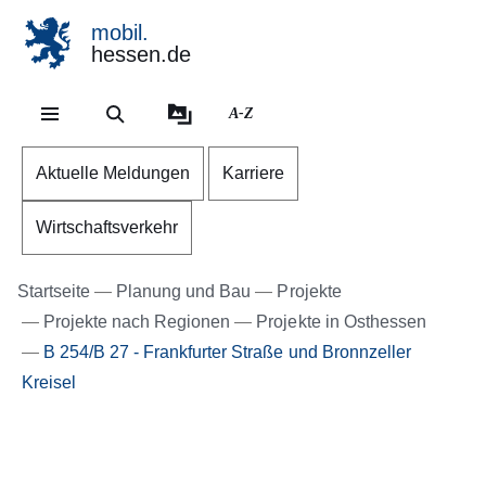
mobil.
hessen.de
Direkt zum Kopf der Se
Direkt zum Inhalt
Direkt zum Fuß der Sei
A-Z
Aktuelle Meldungen
Karriere
Wirtschaftsverkehr
Startseite
Planung und Bau
Projekte
Projekte nach Regionen
Projekte in Osthessen
B 254/B 27 - Frankfurter Straße und Bronnzeller
Kreisel