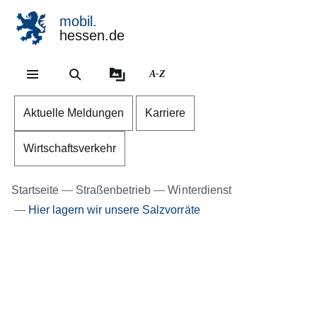
mobil.
hessen.de
Direkt zum Kopf der Se
Direkt zum Inhalt
Direkt zum Fuß der Sei
A-Z
Aktuelle Meldungen
Karriere
Wirtschaftsverkehr
Startseite
Straßenbetrieb
Winterdienst
Hier lagern wir unsere Salzvorräte