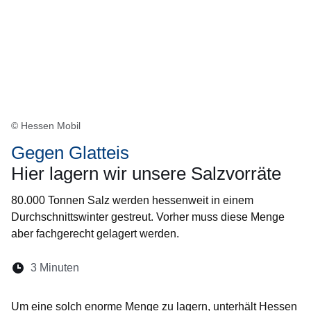
© Hessen Mobil
Gegen Glatteis
Hier lagern wir unsere Salzvorräte
80.000 Tonnen Salz werden hessenweit in einem
Durchschnittswinter gestreut. Vorher muss diese Menge
aber fachgerecht gelagert werden.
Lesedauer:
3 Minuten
Öffnet sich in einem neuen Fenster
Öffnet sich in einem neuen Fenster
Öffnet sich in einem neuen Fenste
Öffnet sich in einem neuen Fe
Öffnet sich in einem neu
Um eine solch enorme Menge zu lagern, unterhält Hessen