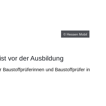
© Hessen Mobil
st vor der Ausbildung
r Baustoffprüferinnen und Baustoffprüfer in
m neuen Fenster
einem neuen Fenster
h in einem neuen Fenster
 sich in einem neuen Fenster
ffnet sich in einem neuen Fenster