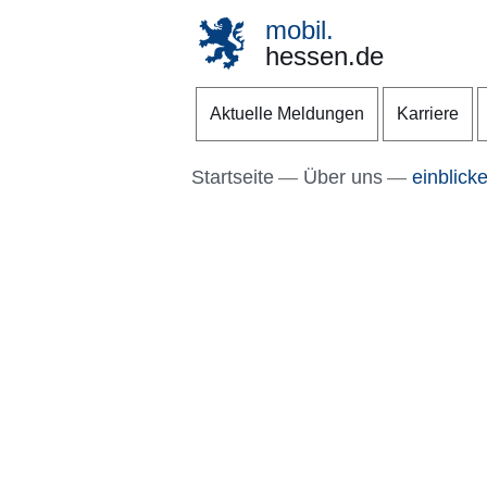
mobil.
hessen.de
Direkt zum Kopf der S
Direkt zum Inhalt
Direkt zum Fuß der Se
Aktuelle Meldungen
Karriere
Startseite
Über uns
einblick