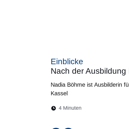
Einblicke
Nach der Ausbildung i
Nadia Böhme ist Ausbilderin fü
Kassel
Lesedauer:
4 Minuten
Öffnet sich in eine
Öffnet sich in 
Öffnet sic
Öffnet
Ö