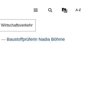
A-Z
eite
ite
Wirtschaftsverkehr
e
Baustoffprüferin Nadia Böhme