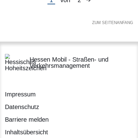
Aktuelle
1
von
2
Seite
Seite
ZUM SEITENANFANG
Hessen Mobil - Straßen- und
Verkehrsmanagement
Impressum
Datenschutz
Barriere melden
Inhaltsübersicht