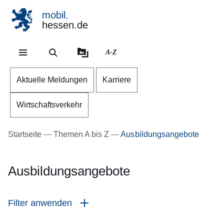
mobil.
hessen.de
Direkt zum Kopf der Se
Direkt zum Inhalt
Direkt zum Fuß der Sei
A-Z
Aktuelle Meldungen
Karriere
Wirtschaftsverkehr
Startseite
Themen A bis Z
Ausbildungsangebote
Ausbildungsangebote
Filter anwenden