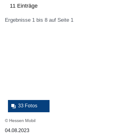
11 Einträge
Ergebnisse 1 bis 8 auf Seite 1
:11
Bildergalerie:33
Ergebnisse:Ergebnisse
Fotos:Öffnet
1
eine
bis
Lightbox:
8
auf
Seite
1
33 Fotos
© Hessen Mobil
04.08.2023