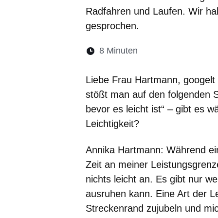
Radfahren und Laufen. Wir hab
gesprochen.
Lesedauer:
8 Minuten
Öffnet sich in eine
Öffnet sich in 
Öffnet sic
Öffnet
Ö
Liebe Frau Hartmann, googelt
stößt man auf den folgenden S
bevor es leicht ist“ – gibt es 
Leichtigkeit?
Annika Hartmann:
Während ein
Zeit an meiner Leistungsgrenze
nichts leicht an. Es gibt nur 
ausruhen kann. Eine Art der L
Streckenrand zujubeln und mi