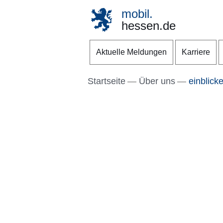
mobil.
hessen.de
Direkt zum Kopf der S
Direkt zum Inhalt
Direkt zum Fuß der Se
Aktuelle Meldungen
Karriere
Startseite
Über uns
einblick