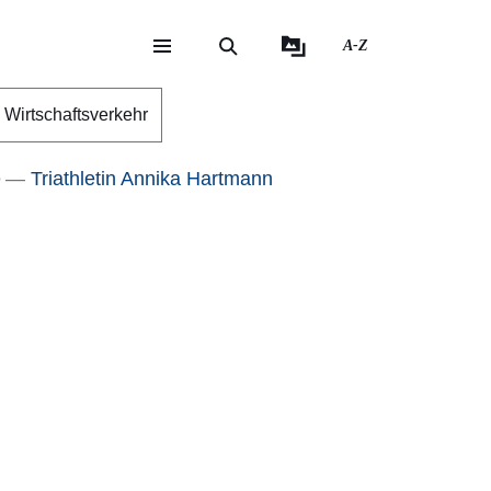
A-Z
eite
ite
Wirtschaftsverkehr
e
Triathletin Annika Hartmann