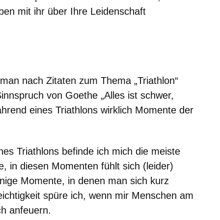
en mit ihr über Ihre Leidenschaft
m neuen Fenster
einem neuen Fenster
h in einem neuen Fenster
 sich in einem neuen Fenster
ffnet sich in einem neuen Fenster
 man nach Zitaten zum Thema „Triathlon“
innspruch von Goethe „Alles ist schwer,
während eines Triathlons wirklich Momente der
es Triathlons befinde ich mich die meiste
, in diesen Momenten fühlt sich (leider)
wenige Momente, in denen man sich kurz
eichtigkeit spüre ich, wenn mir Menschen am
ch anfeuern.