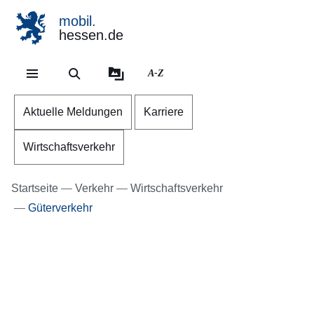
mobil.
hessen.de
Direkt zum Kopf der Se
Direkt zum Inhalt
Direkt zum Fuß der Sei
A-Z
Aktuelle Meldungen
Karriere
Wirtschaftsverkehr
Startseite
Verkehr
Wirtschaftsverkehr
Güterverkehr