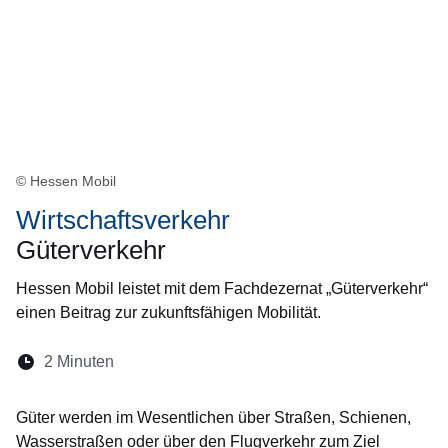
© Hessen Mobil
Wirtschaftsverkehr
Güterverkehr
Hessen Mobil leistet mit dem Fachdezernat „Güterverkehr“
einen Beitrag zur zukunftsfähigen Mobilität.
Lesedauer:
2 Minuten
Öffnet sich in einem neuen Fenster
Öffnet sich in einem neuen Fenster
Öffnet sich in einem neuen Fenste
Öffnet sich in einem neuen Fe
Öffnet sich in einem neu
Güter werden im Wesentlichen über Straßen, Schienen,
Wasserstraßen oder über den Flugverkehr zum Ziel