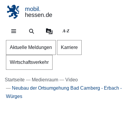
mobil.
hessen.de
Direkt zum Kopf der Se
Direkt zum Inhalt
Direkt zum Fuß der Sei
A-Z
Aktuelle Meldungen
Karriere
Wirtschaftsverkehr
Startseite
Medienraum
Video
Neubau der Ortsumgehung Bad Camberg - Erbach -
Würges
Youtube
:Dauer:
Video:
6
Minuten,
Neubau