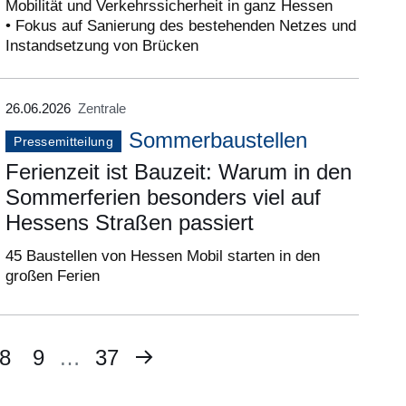
Mobilität und Verkehrssicherheit in ganz Hessen
• Fokus auf Sanierung des bestehenden Netzes und
Instandsetzung von Brücken
26.06.2026
Zentrale
Sommerbaustellen
Pressemitteilung
Ferienzeit ist Bauzeit: Warum in den
Sommerferien besonders viel auf
Hessens Straßen passiert
45 Baustellen von Hessen Mobil starten in den
großen Ferien
Nächste
te
Seite
8
Seite
9
…
Letzte
37
Seite
Seite