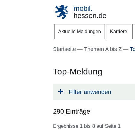
mobil.
hessen.de
Direkt zum Kopf der S
Direkt zum Inhalt
Direkt zum Fuß der Se
Aktuelle Meldungen
Karriere
Startseite
Themen A bis Z
To
Top-Meldung
Filter anwenden
290 Einträge
Ergebnisse 1 bis 8 auf Seite 1