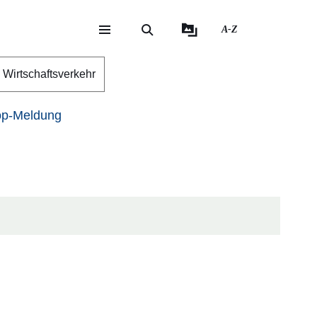
A-Z
eite
ite
Wirtschaftsverkehr
p-Meldung