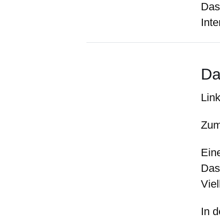
Das
Inte
Da
Lin
Zum
Ein
Das
Viel
In 