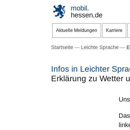
mobil.
hessen.de
Direkt zum Kopf der S
Direkt zum Inhalt
Direkt zum Fuß der Se
Aktuelle Meldungen
Karriere
Startseite
Leichte Sprache
E
Infos in Leichter Spr
Erklärung zu Wetter
Uns
Das
lin