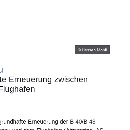
© Hessen Mobil
u
fte Erneuerung zwischen
Flughafen
m neuen Fenster
einem neuen Fenster
h in einem neuen Fenster
 sich in einem neuen Fenster
ffnet sich in einem neuen Fenster
grundhafte Erneuerung der B 40/B 43