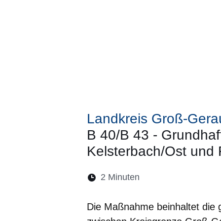
Landkreis Groß-Gera
B 40/B 43 - Grundha
Kelsterbach/Ost und 
Lesedauer:
2 Minuten
Öffnet sich in eine
Öffnet sich in 
Öffnet sic
Öffnet
Ö
Die Maßnahme beinhaltet die 