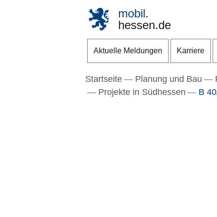
mobil.
hessen.de
Direkt zum Kopf der S
Direkt zum Inhalt
Direkt zum Fuß der Se
Aktuelle Meldungen
Karriere
Startseite
Planung und Bau
Projekte in Südhessen
B 40/