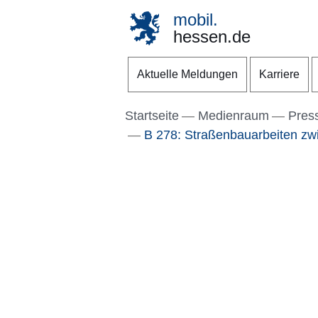
mobil.
hessen.de
Direkt zum Kopf der S
Direkt zum Inhalt
Direkt zum Fuß der Se
Aktuelle Meldungen
Karriere
Startseite
Medienraum
Pres
B 278: Straßenbauarbeiten zw