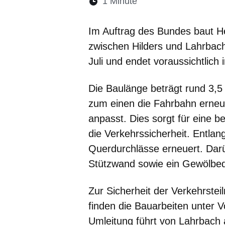
Lesedauer:
1 Minute
Öffnet sich in einem 
Öffnet sich in e
Öffnet sich
Öffnet 
Öf
Im Auftrag des Bundes baut H
zwischen Hilders und Lahrba
Juli und endet voraussichtlic
Die Baulänge beträgt rund 3,5
zum einen die Fahrbahn erneu
anpasst. Dies sorgt für eine 
die Verkehrssicherheit. Entla
Querdurchlässe erneuert. Darü
Stützwand sowie ein Gewölbed
Zur Sicherheit der Verkehrst
finden die Bauarbeiten unter V
Umleitung führt von Lahrbach