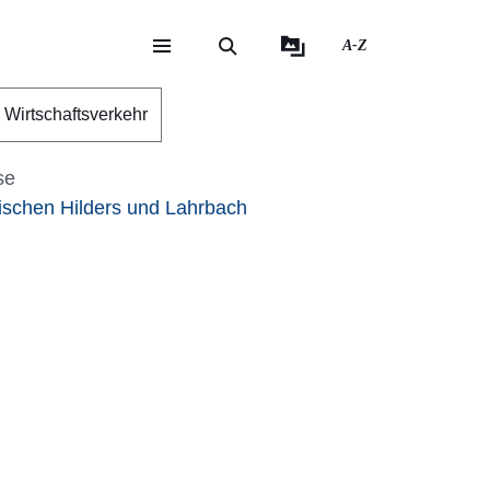
A-Z
eite
ite
Wirtschaftsverkehr
se
ischen Hilders und Lahrbach