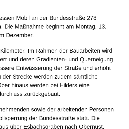
neuen Fenster
inem neuen Fenster
 in einem neuen Fenster
sich in einem neuen Fenster
fnet sich in einem neuen Fenster
essen Mobil an der Bundesstraße 278
ch. Die Maßnahme beginnt am Montag, 13.
h im Dezember.
 Kilometer. Im Rahmen der Bauarbeiten wird
ert und deren Gradienten- und Querneigung
bessere Entwässerung der Straße und erhöht
ng der Strecke werden zudem sämtliche
ber hinaus werden bei Hilders eine
urchlass zurückgebaut.
eilnehmenden sowie der arbeitenden Personen
ollsperrung der Bundesstraße statt. Die
 aus über Esbachsgraben nach Obernüst,