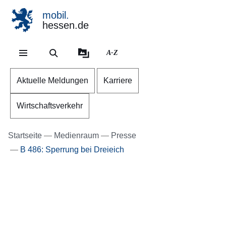
mobil.
hessen.de
Direkt zum Kopf der Se
Direkt zum Inhalt
Direkt zum Fuß der Sei
A-Z
Aktuelle Meldungen
Karriere
Wirtschaftsverkehr
Startseite
Medienraum
Presse
B 486: Sperrung bei Dreieich