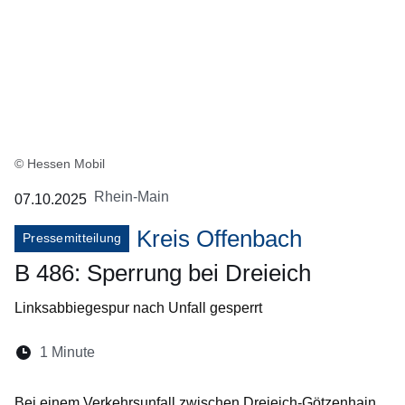
© Hessen Mobil
Rhein-Main
07.10.2025
Kreis Offenbach
Pressemitteilung
B 486: Sperrung bei Dreieich
Linksabbiegespur nach Unfall gesperrt
Lesedauer:
1 Minute
Öffnet sich in einem neuen Fenster
Öffnet sich in einem neuen Fenster
Öffnet sich in einem neuen Fenster
Öffnet sich in einem neuen Fen
Öffnet sich in einem neuen
Bei einem Verkehrsunfall zwischen Dreieich-Götzenhain