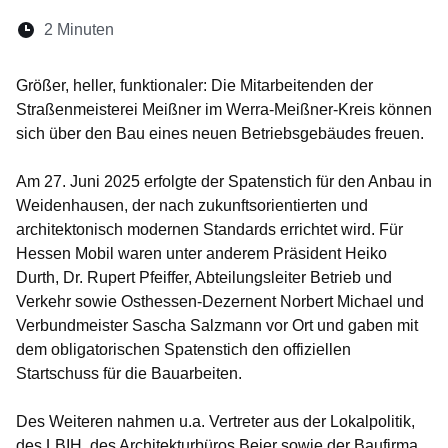
Lesedauer:
2 Minuten
Öffnet sich in einem neuen Fenster
Öffnet sich in einem neuen Fenster
Öffnet sich in einem neuen Fenste
Öffnet sich in einem neuen Fe
Öffnet sich in einem neu
Größer, heller, funktionaler: Die Mitarbeitenden der
Straßenmeisterei Meißner im Werra-Meißner-Kreis können
sich über den Bau eines neuen Betriebsgebäudes freuen.
Am 27. Juni 2025 erfolgte der Spatenstich für den Anbau in
Weidenhausen, der nach zukunftsorientierten und
architektonisch modernen Standards errichtet wird. Für
Hessen Mobil waren unter anderem Präsident Heiko
Durth, Dr. Rupert Pfeiffer, Abteilungsleiter Betrieb und
Verkehr sowie Osthessen-Dezernent Norbert Michael und
Verbundmeister Sascha Salzmann vor Ort und gaben mit
dem obligatorischen Spatenstich den offiziellen
Startschuss für die Bauarbeiten.
Des Weiteren nahmen u.a. Vertreter aus der Lokalpolitik,
des LBIH, des Architekturbüros Beier sowie der Baufirma