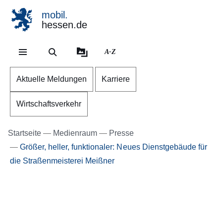
mobil.
hessen.de
Direkt zum Kopf der Se
Direkt zum Inhalt
Direkt zum Fuß der Sei
A-Z
Aktuelle Meldungen
Karriere
Wirtschaftsverkehr
Startseite
Medienraum
Presse
Größer, heller, funktionaler: Neues Dienstgebäude für
die Straßenmeisterei Meißner