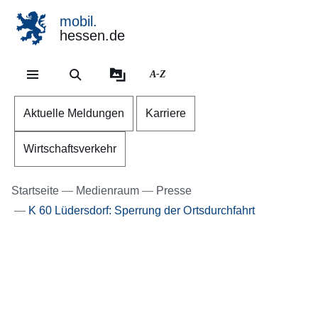
mobil.
hessen.de
Direkt zum Kopf der Se
Direkt zum Inhalt
Direkt zum Fuß der Sei
A-Z
Aktuelle Meldungen
Karriere
Wirtschaftsverkehr
Startseite
Medienraum
Presse
K 60 Lüdersdorf: Sperrung der Ortsdurchfahrt