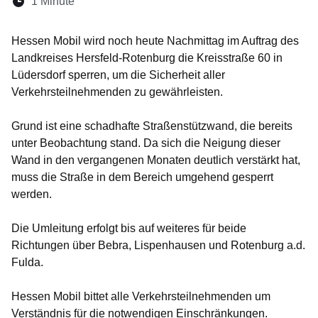
Lesedauer:
1 Minute
Öffnet sich in einem neuen Fenster
Öffnet sich in einem neuen Fenster
Öffnet sich in einem neuen Fenster
Öffnet sich in einem neuen Fen
Öffnet sich in einem neuen
Hessen Mobil wird noch heute Nachmittag im Auftrag des
Landkreises Hersfeld-Rotenburg die Kreisstraße 60 in
Lüdersdorf sperren, um die Sicherheit aller
Verkehrsteilnehmenden zu gewährleisten.
Grund ist eine schadhafte Straßenstützwand, die bereits
unter Beobachtung stand. Da sich die Neigung dieser
Wand in den vergangenen Monaten deutlich verstärkt hat,
muss die Straße in dem Bereich umgehend gesperrt
werden.
Die Umleitung erfolgt bis auf weiteres für beide
Richtungen über Bebra, Lispenhausen und Rotenburg a.d.
Fulda.
Hessen Mobil bittet alle Verkehrsteilnehmenden um
Verständnis für die notwendigen Einschränkungen.