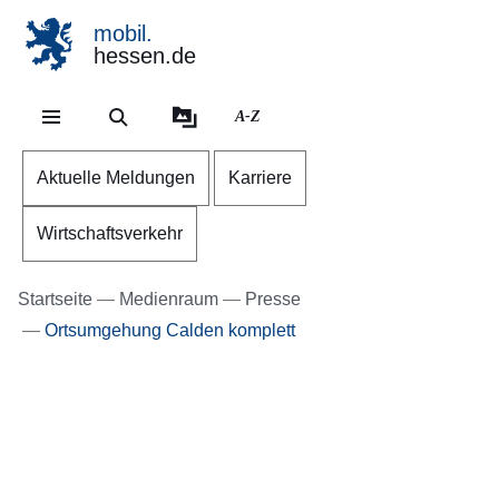
mobil.
hessen.de
Direkt zum Kopf der Se
Direkt zum Inhalt
Direkt zum Fuß der Sei
A-Z
Aktuelle Meldungen
Karriere
Wirtschaftsverkehr
Startseite
Medienraum
Presse
Ortsumgehung Calden komplett