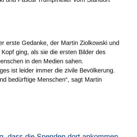
m neuen Fenster
einem neuen Fenster
h in einem neuen Fenster
 sich in einem neuen Fenster
ffnet sich in einem neuen Fenster
r erste Gedanke, der Martin Ziolkowski und
Kopf ging, als sie die ersten Bilder des
Menschen in den Medien sahen.
es ist leider immer die zivile Bevölkerung.
und bedürftige Menschen“, sagt Martin
ig, dass die Spenden dort ankommen,