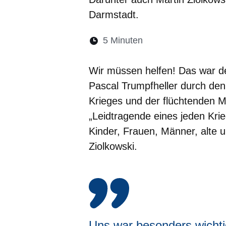
Darmstadt.
Lesedauer:
5 Minuten
Öffnet sich in eine
Öffnet sich in 
Öffnet sic
Öffnet
Ö
Wir müssen helfen! Das war de
Pascal Trumpfheller durch den 
Krieges und der flüchtenden 
„Leidtragende eines jeden Krieg
Kinder, Frauen, Männer, alte 
Ziolkowski.
Uns war besonders wicht