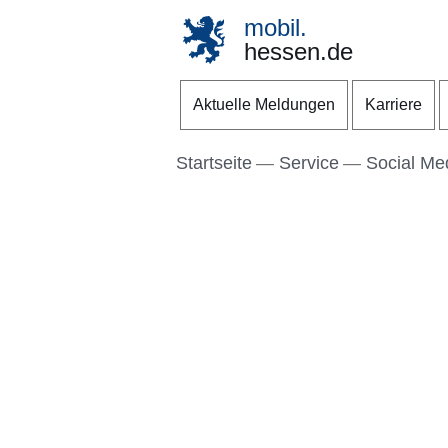
mobil.
hessen.de
Direkt zum Kopf der S
Direkt zum Inhalt
Direkt zum Fuß der Se
Aktuelle Meldungen
Karriere
Startseite
Service
Social Me