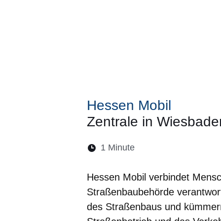
Hessen Mobil
Zentrale in Wiesbade
Lesedauer:
1 Minute
Öffnet sich in einem 
Öffnet sich in e
Öffnet sich
Öffnet 
Öf
Hessen Mobil verbindet Mensc
Straßenbaubehörde verantwort
des Straßenbaus und kümmern 