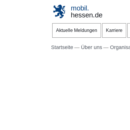
mobil.
hessen.de
Direkt zum Kopf der S
Direkt zum Inhalt
Direkt zum Fuß der Se
Aktuelle Meldungen
Karriere
Startseite
Über uns
Organisa