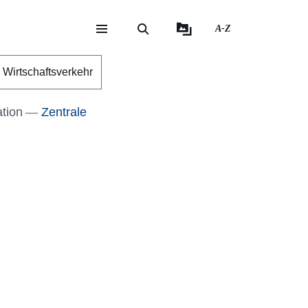
A-Z
eite
ite
Wirtschaftsverkehr
tion
Zentrale