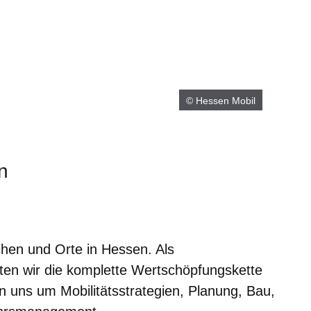
© Hessen Mobil
n
neuen Fenster
inem neuen Fenster
 in einem neuen Fenster
sich in einem neuen Fenster
fnet sich in einem neuen Fenster
hen und Orte in Hessen. Als
en wir die komplette Wertschöpfungskette
uns um Mobilitätsstrategien, Planung, Bau,