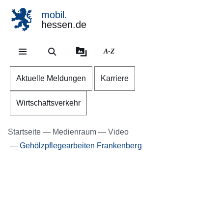
mobil.
hessen.de
Direkt zum Kopf der Se
Direkt zum Inhalt
Direkt zum Fuß der Sei
A-Z
Aktuelle Meldungen
Karriere
Wirtschaftsverkehr
Startseite
Medienraum
Video
Gehölzpflegearbeiten Frankenberg
Youtube
:Dauer:
Video:
56
Sekunden
Gehölzpflegearbeiten
Frankenberg