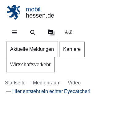
mobil.
hessen.de
Direkt zum Kopf der Se
Direkt zum Inhalt
Direkt zum Fuß der Sei
A-Z
Aktuelle Meldungen
Karriere
Wirtschaftsverkehr
Startseite
Medienraum
Video
Hier entsteht ein echter Eyecatcher!
Youtube
:Dauer:
Video:
1
Minute,
Eyecatcher
41
mit