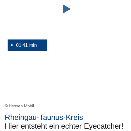
Sekunden
Sicherheitsvorteilen
|
Brückenneubau
in
Niedernhausen
01:41 min
© Hessen Mobil
Rheingau-Taunus-Kreis
Hier entsteht ein echter Eyecatcher!