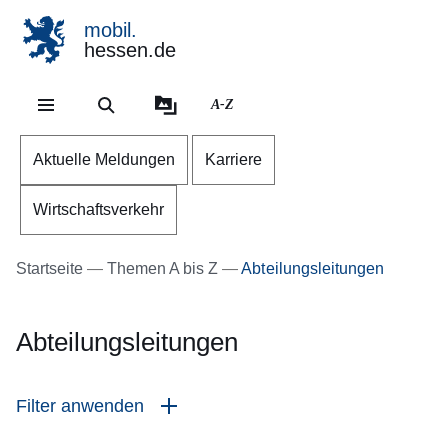
mobil.
hessen.de
Direkt zum Kopf der Se
Direkt zum Inhalt
Direkt zum Fuß der Sei
A-Z
Aktuelle Meldungen
Karriere
Wirtschaftsverkehr
Startseite
Themen A bis Z
Abteilungsleitungen
Abteilungsleitungen
Filter anwenden