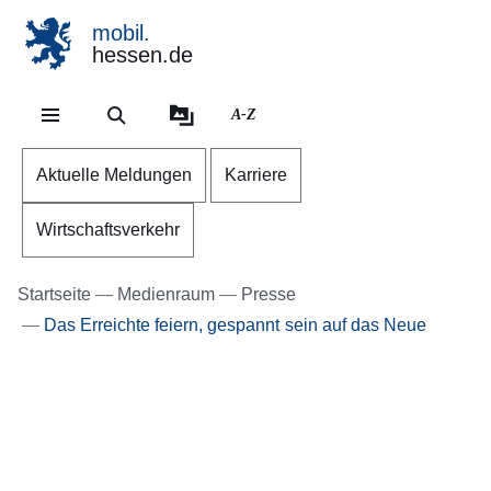
mobil.
hessen.de
Direkt zum Kopf der Se
Direkt zum Inhalt
Direkt zum Fuß der Sei
A-Z
Aktuelle Meldungen
Karriere
Wirtschaftsverkehr
Startseite
Medienraum
Presse
Das Erreichte feiern, gespannt sein auf das Neue