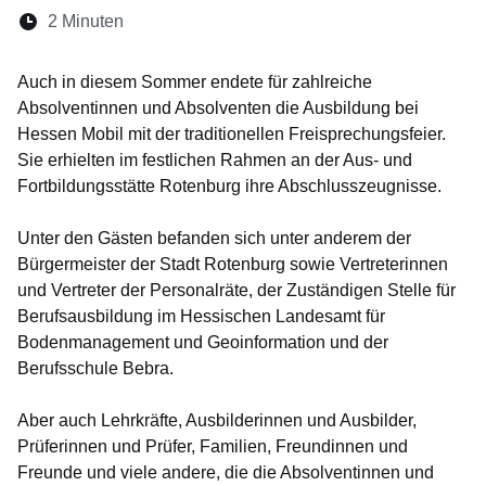
Lesedauer:
2 Minuten
Öffnet sich in einem neuen Fenster
Öffnet sich in einem neuen Fenster
Öffnet sich in einem neuen Fenste
Öffnet sich in einem neuen Fe
Öffnet sich in einem neu
Auch in diesem Sommer endete für zahlreiche
Absolventinnen und Absolventen die Ausbildung bei
Hessen Mobil mit der traditionellen Freisprechungsfeier.
Sie erhielten im festlichen Rahmen an der Aus- und
Fortbildungsstätte Rotenburg ihre Abschlusszeugnisse.
Unter den Gästen befanden sich unter anderem der
Bürgermeister der Stadt Rotenburg sowie Vertreterinnen
und Vertreter der Personalräte, der Zuständigen Stelle für
Berufsausbildung im Hessischen Landesamt für
Bodenmanagement und Geoinformation und der
Berufsschule Bebra.
Aber auch Lehrkräfte, Ausbilderinnen und Ausbilder,
Prüferinnen und Prüfer, Familien, Freundinnen und
Freunde und viele andere, die die Absolventinnen und