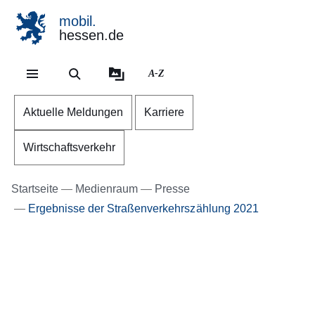
mobil.
hessen.de
Direkt zum Kopf der Se
Direkt zum Inhalt
Direkt zum Fuß der Sei
A-Z
Aktuelle Meldungen
Karriere
Wirtschaftsverkehr
Startseite
Medienraum
Presse
Ergebnisse der Straßenverkehrszählung 2021