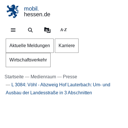
mobil.
hessen.de
Direkt zum Kopf der Se
Direkt zum Inhalt
Direkt zum Fuß der Sei
A-Z
Aktuelle Meldungen
Karriere
Wirtschaftsverkehr
Startseite
Medienraum
Presse
L 3084: Vöhl - Abzweig Hof Lauterbach: Um- und
Ausbau der Landesstraße in 3 Abschnitten