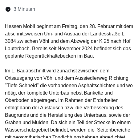
Lesedauer:
3 Minuten
Öffnet sich in einem neuen Fenster
Öffnet sich in einem neuen Fenster
Öffnet sich in einem neuen Fenste
Öffnet sich in einem neuen Fe
Öffnet sich in einem neu
Hessen Mobil beginnt am Freitag, den 28. Februar mit dem
abschnittsweisen Um- und Ausbau der Landesstraße L
3084 zwischen Vöhl und dem Abzweig der K 25 nach Hof
Lauterbach. Bereits seit November 2024 befindet sich das
geplante Regenrückhaltebecken im Bau.
Im 1. Bauabschnitt wird zunächst zwischen dem
Ortsausgang von Vöhl und dem Aussiedlerweg Richtung
"Tiefe Schneid" die vorhandenen Asphaltschichten und wo
nötig, der komplette Unterbau nebst Bankette und
Oberboden abgetragen. Im Rahmen der Erdarbeiten
erfolgt dann der Austausch bzw. die Verbesserung des
Baugrunds und die Herstellung des Unterbaus, sowie der
Gräben und Mulden. Da sich ein Teil der Strecke in einem
Wasserschutzgebiet befindet, werden die Seitenbereiche
mit geosynthetischen Tondichtungsbahnen abgedichtet.