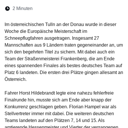
Lesedauer:
2 Minuten
Öffnet sich in einem neuen Fenster
Öffnet sich in einem neuen Fenster
Öffnet sich in einem neuen Fenste
Öffnet sich in einem neuen Fe
Öffnet sich in einem neu
Im österreichischen Tulln an der Donau wurde in dieser
Woche die Europäische Meisterschaft im
Schneepflugfahren ausgetragen. Insgesamt 27
Mannschaften aus 9 Ländern traten gegeneinander an, um
sich den begehrten Titel zu sichern. Mit dabei auch ein
Team der Straßenmeisterei Frankenberg, die am Ende
eines spannenden Finales als bestes deutsches Team auf
Platz 6 landeten. Die ersten drei Plätze gingen allesamt an
Österreich.
Fahrer Horst Hildebrandt legte eine nahezu fehlerfreie
Finalrunde hin, musste sich am Ende aber knapp der
Konkurrenz geschlagen geben. Florian Hampel war als
Stellvertreter immer mit dabei. Die weiteren deutschen
Teams landeten auf den Plätzen 7, 14 und 15. Als
amtierende Hessenmeister und Vierter der vergangenen