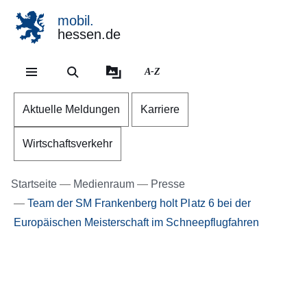
mobil.
hessen.de
Direkt zum Kopf der Se
Direkt zum Inhalt
Direkt zum Fuß der Sei
A-Z
Aktuelle Meldungen
Karriere
Wirtschaftsverkehr
Startseite
Medienraum
Presse
Team der SM Frankenberg holt Platz 6 bei der
Europäischen Meisterschaft im Schneepflugfahren