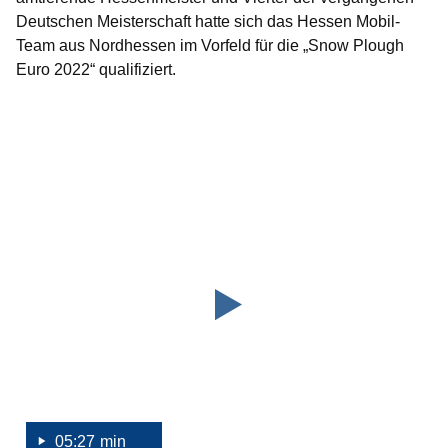
Deutschen Meisterschaft hatte sich das Hessen Mobil-
Team aus Nordhessen im Vorfeld für die „Snow Plough
Euro 2022“ qualifiziert.
Youtube
:Dauer:
Video:
5
Minuten,
Straßenmeisterei
27
Frankenberg
Sekunden
holt
Platz
6
bei
der
Europäischen
Meisterschaft
05:27 min