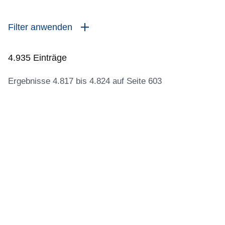
Filter anwenden
4.935 Einträge
Ergebnisse 4.817 bis 4.824 auf Seite 603
:4.935
Ergebnisse:Ergebnisse
4.817
bis
4.824
auf
Seite
603