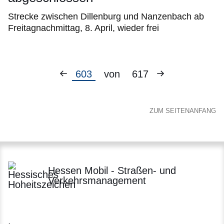
Strecke zwischen Dillenburg und Nanzenbach ab
Freitagnachmittag, 8. April, wieder frei
Vorherige
Nächste
Aktuelle
603
von
617
Seite
Seite
Seite
ZUM SEITENANFANG
Hessen Mobil - Straßen- und
Verkehrsmanagement