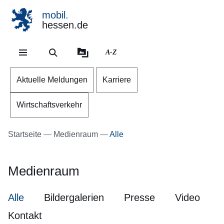
mobil.
hessen.de
Direkt zum Kopf der Se
Direkt zum Inhalt
Direkt zum Fuß der Sei
A-Z
Aktuelle Meldungen
Karriere
Wirtschaftsverkehr
Startseite
Medienraum
Alle
Medienraum
Alle
Bildergalerien
Presse
Video
Kontakt