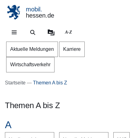
mobil.
hessen.de
Direkt zum Kopf der Se
Direkt zum Inhalt
Direkt zum Fuß der Sei
A-Z
Aktuelle Meldungen
Karriere
Wirtschaftsverkehr
Startseite
Themen A bis Z
Themen A bis Z
A